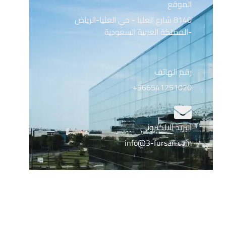
الموقع
8140 شارع العليا - حي العليا-الرياض
-المملكة العربية السعودية
رقم الهاتف
966541251020+
البريد الالكتروني
info@3-fursan.com