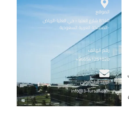
الموقع
8140 شارع العليا - حي العليا-الرياض
-المملكة العربية السعودية
رقم الهاتف
966541251020+
البريد الالكتروني
info@3-fursan.com