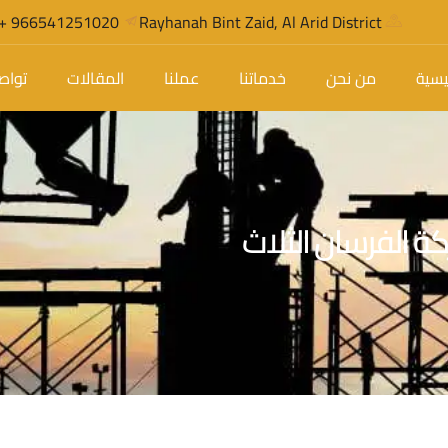
966541251020 +
Rayhanah Bint Zaid, Al Arid District
ئيسية
من نحن
خدماتنا
عملنا
المقالات
تواص
ة الفرسان الثلاث